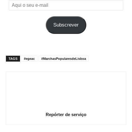
Aqui
o
seu
Subscrever
e-
mail
TAGS
#egeac
#MarchasPopularesdeLisboa
Repórter de serviço