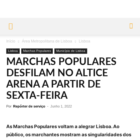
Início
Área Metropolitana de Lisboa
Lisboa
Lisboa
Marchas Populares
Município de Lisboa
MARCHAS POPULARES
DESFILAM NO ALTICE
ARENA A PARTIR DE
SEXTA-FEIRA
Por
Repórter de serviço
-
Junho 1, 2022
As Marchas Populares voltam a alegrar Lisboa. Ao
público, os marchantes mostram as singularidades dos