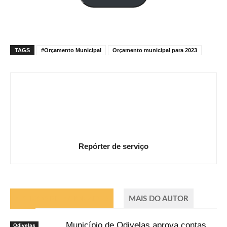
mail
TAGS
#Orçamento Municipal
Orçamento municipal para 2023
Repórter de serviço
ARTIGOS RELACIONADOS
MAIS DO AUTOR
Município de Odivelas aprova contas
Odivelas