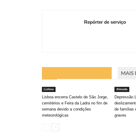
Repórter de serviço
ARTIGOS RELACIONADOS
MAIS
Lisboa
Almada
Lisboa encerra Castelo de São Jorge,
Depressão 
cemitérios e Feira da Ladra no fim de
deslizament
semana devido a condições
de família
meteorológicas
graves