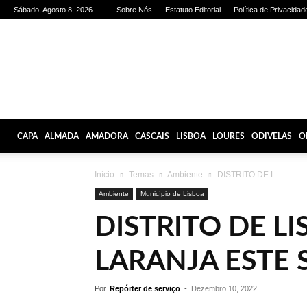
Sábado, Agosto 8, 2026
Sobre Nós
Estatuto Editorial
Política de Privacidad
Olhares
de
Lisboa
CAPA
ALMADA
AMADORA
CASCAIS
LISBOA
LOURES
ODIVELAS
O
Início
Temas
Ambiente
DISTRITO DE L...
Ambiente
Município de Lisboa
DISTRITO DE L
LARANJA ESTE
Por
Repórter de serviço
-
Dezembro 10, 2022