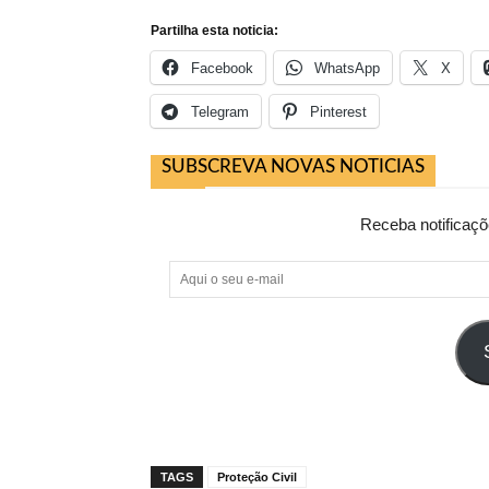
Partilha esta noticia:
Facebook
WhatsApp
X
Telegram
Pinterest
SUBSCREVA NOVAS NOTICIAS
Receba notificaçõ
Aqui
o
seu
e-
mail
TAGS
Proteção Civil