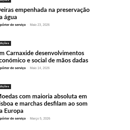
eiras empenhada na preservação
a água
pórter de serviço
-
Maio 23, 2026
dições
m Carnaxide desenvolvimentos
conómico e social de mãos dadas
pórter de serviço
-
Maio 14, 2026
dições
oedas com maioria absoluta em
isboa e marchas desfilam ao som
a Europa
pórter de serviço
-
Março 5, 2026