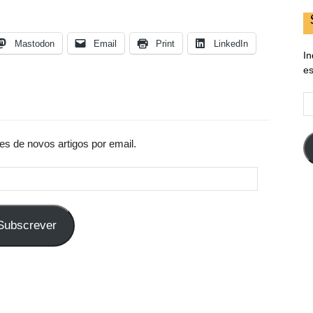
Mastodon
Email
Print
LinkedIn
In
es
E
d
em
es de novos artigos por email.
Subscrever