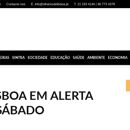
e
Contacte-nos
E. info@olharesdelisboa.pt
T. 21 193 4140 | 96 773 4378
EIRAS
SINTRA
SOCIEDADE
EDUCAÇÃO
SAÚDE
AMBIENTE
ECONOMIA
ISBOA EM ALERTA
 SÁBADO