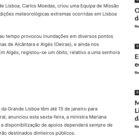
e Lisboa, Carlos Moedas, criou uma Equipa de Missão
O
ndições meteorológicas extremas ocorridas em Lisboa
d
Re
 mau tempo provocou inundações em diversos pontos
nas de Alcântara e Algés (Oeiras), e ainda nos
E
m Algés, registou-se um óbito, relativo a uma senhora
E
e
Re
E
M
 da Grande Lisboa têm até 15 de janeiro para
L
al, anunciou esta sexta-feira, a ministra Mariana
d
ue a disponibilização de apoios dependerá sempre de
Re
ão destinados dinheiros públicos.