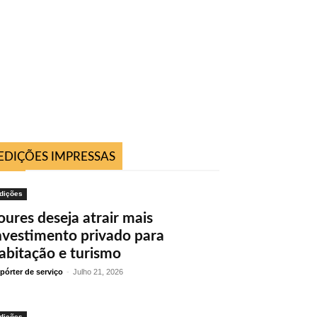
EDIÇÕES IMPRESSAS
dições
oures deseja atrair mais
nvestimento privado para
abitação e turismo
pórter de serviço
-
Julho 21, 2026
dições