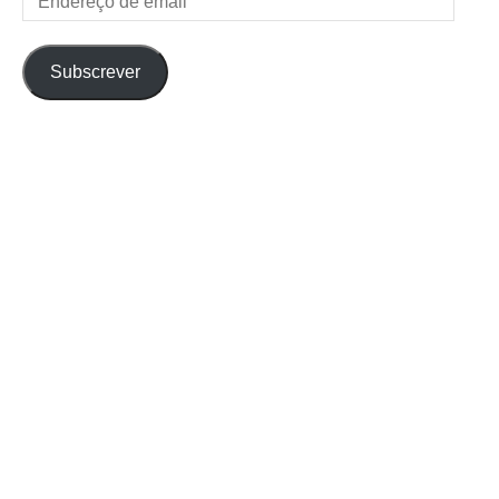
de
email
Subscrever