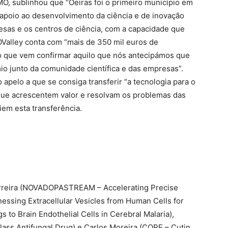
O, sublinhou que “Oeiras foi o primeiro município em
o apoio ao desenvolvimento da ciência e de inovação
esas e os centros de ciência, com a capacidade que
nnOValley conta com “mais de 350 mil euros de
 o que vem confirmar aquilo que nós antecipámos que
mio junto da comunidade científica e das empresas”.
 apelo a que se consiga transferir “a tecnologia para o
que acrescentem valor e resolvam os problemas das
em esta transferência.
Ferreira (NOVADOPASTREAM – Accelerating Precise
essing Extracellular Vesicles from Human Cells for
 to Brain Endothelial Cells in Cerebral Malaria),
lass Antifungal Drug) e Carlos Moreira (COPE – Cutin