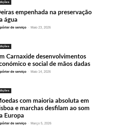
dições
eiras empenhada na preservação
a água
pórter de serviço
-
Maio 23, 2026
dições
m Carnaxide desenvolvimentos
conómico e social de mãos dadas
pórter de serviço
-
Maio 14, 2026
dições
oedas com maioria absoluta em
isboa e marchas desfilam ao som
a Europa
pórter de serviço
-
Março 5, 2026