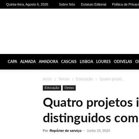
Quinta-feira, Agosto 6, 2026
Sobre Nós
Estatuto Editorial
Política de Privac
Olhares
de
Lisboa
CAPA
ALMADA
AMADORA
CASCAIS
LISBOA
LOURES
ODIVELAS
O
Início
Temas
Educação
Quatro projet...
Educação
Oeiras
Quatro projetos 
distinguidos com
Por
Repórter de serviço
-
Junho 24, 2024