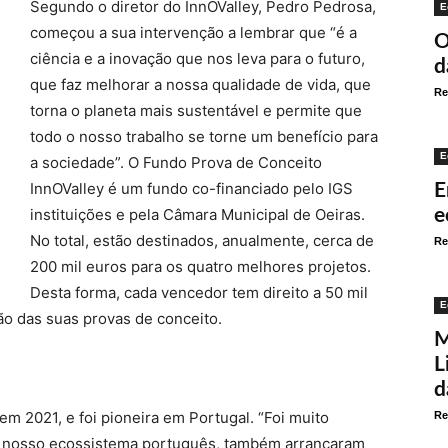
Segundo o diretor do InnOValley, Pedro Pedrosa,
E
começou a sua intervenção a lembrar que “é a
O
ciência e a inovação que nos leva para o futuro,
d
que faz melhorar a nossa qualidade de vida, que
Re
torna o planeta mais sustentável e permite que
todo o nosso trabalho se torne um benefício para
E
a sociedade”. O Fundo Prova de Conceito
InnOValley é um fundo co-financiado pelo IGS
E
instituições e pela Câmara Municipal de Oeiras.
e
No total, estão destinados, anualmente, cerca de
Re
200 mil euros para os quatro melhores projetos.
Desta forma, cada vencedor tem direito a 50 mil
E
ão das suas provas de conceito.
M
L
d
 em 2021, e foi pioneira em Portugal. “Foi muito
Re
 no nosso ecossistema português, também arrancaram