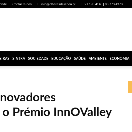
idade
Contacte-nos
E. info@olharesdelisboa.pt
T. 21 193 4140 | 96 773 4378
EIRAS
SINTRA
SOCIEDADE
EDUCAÇÃO
SAÚDE
AMBIENTE
ECONOMIA
inovadores
 o Prémio InnOValley