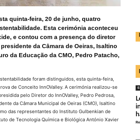
ta quinta-feira, 20 de junho, quatro
stentabilidade. Esta cerimónia aconteceu
ide, e contou com a presença do diretor
presidente da Câmara de Oeiras, Isaltino
ouro da Educação da CMO, Pedro Patacho,
tentabilidade foram distinguidos, esta quinta-feira,
ova de Conceito InnOValley. A cerimónia realizou-se
E
residida pelo Diretor do InnOValley, Pedro Pedrosa,
L
dente da Câmara Municipal de Oeiras (CMO), Isaltino
i
mo das representantes do Instituto Gulbenkian de
h
ituto de Tecnologia Química e Biológica António Xavier
Re