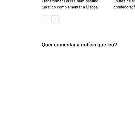
Transformar Loures num destino
Loures cele
turístico complementar a Lisboa
condecoraçõ
Quer comentar a notícia que leu?