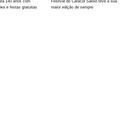
bra 140 anos com
Festival do Caracol Saloio teve a sua
es e festas gratuitas
maior edição de sempre