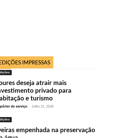
EDIÇÕES IMPRESSAS
dições
oures deseja atrair mais
nvestimento privado para
abitação e turismo
pórter de serviço
-
Julho 21, 2026
dições
eiras empenhada na preservação
a água