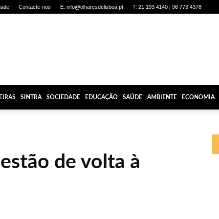
dade
Contacte-nos
E. info@olharesdelisboa.pt
T. 21 193 4140 | 96 773 4378
EIRAS
SINTRA
SOCIEDADE
EDUCAÇÃO
SAÚDE
AMBIENTE
ECONOMIA
estão de volta à