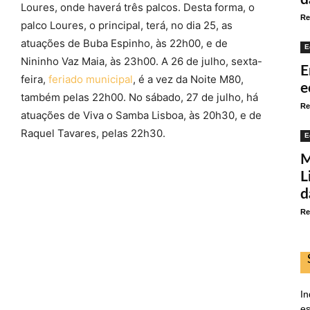
Loures, onde haverá três palcos. Desta forma, o
Re
palco Loures, o principal, terá, no dia 25, as
atuações de Buba Espinho, às 22h00, e de
E
Nininho Vaz Maia, às 23h00. A 26 de julho, sexta-
E
feira,
feriado municipal
, é a vez da Noite M80,
e
também pelas 22h00. No sábado, 27 de julho, há
Re
atuações de Viva o Samba Lisboa, às 20h30, e de
Raquel Tavares, pelas 22h30.
E
M
L
d
Re
In
es