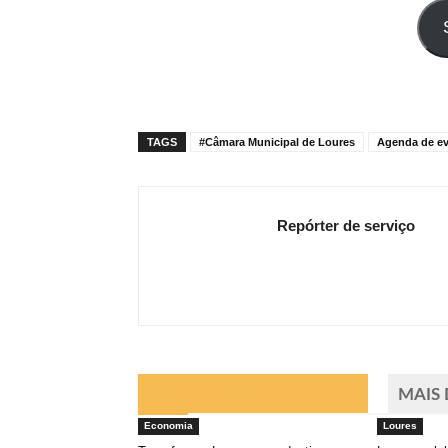
seu
e-
mail
TAGS
#Câmara Municipal de Loures
Agenda de e
Repórter de serviço
ARTIGOS RELACIONADOS
MAIS
Economia
Loures