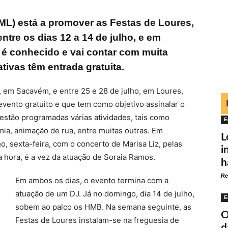
ML) está a promover as Festas de Loures,
tre os dias 12 a 14 de julho, e em
á é conhecido e vai contar com muita
ativas têm entrada gratuita.
ho, em Sacavém, e entre 25 e 28 de julho, em Loures,
vento gratuito e que tem como objetivo assinalar o
 estão programadas várias atividades, tais como
E
ia, animação de rua, entre muitas outras. Em
L
, sexta-feira, com o concerto de Marisa Liz, pelas
i
 hora, é a vez da atuação de Soraia Ramos.
h
Re
Em ambos os dias, o evento termina com a
atuação de um DJ. Já no domingo, dia 14 de julho,
E
sobem ao palco os HMB. Na semana seguinte, as
O
Festas de Loures instalam-se na freguesia de
d