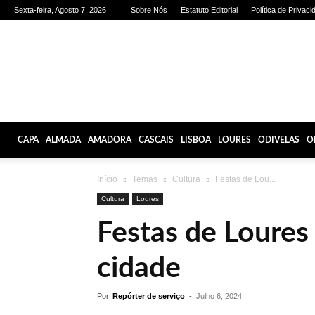
Sexta-feira, Agosto 7, 2026
Sobre Nós
Estatuto Editorial
Política de Privaci
Olhares
de
Lisboa
CAPA
ALMADA
AMADORA
CASCAIS
LISBOA
LOURES
ODIVELAS
O
Início
Temas
Cultura
Festas de Lou...
Cultura
Loures
Festas de Loures 
cidade
Por
Repórter de serviço
-
Julho 6, 2024