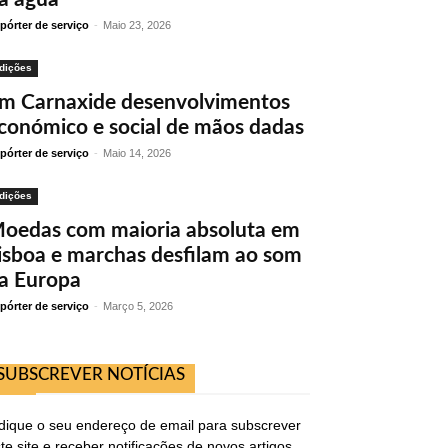
pórter de serviço
-
Maio 23, 2026
dições
m Carnaxide desenvolvimentos
conómico e social de mãos dadas
pórter de serviço
-
Maio 14, 2026
dições
oedas com maioria absoluta em
isboa e marchas desfilam ao som
a Europa
pórter de serviço
-
Março 5, 2026
SUBSCREVER NOTÍCIAS
dique o seu endereço de email para subscrever
te site e receber notificações de novos artigos