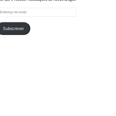
ndereço
e
ail
Subscrever