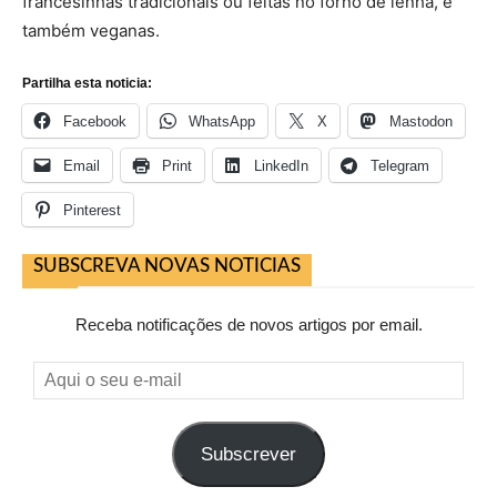
francesinhas tradicionais ou feitas no forno de lenha, e
também veganas.
Partilha esta noticia:
Facebook
WhatsApp
X
Mastodon
Email
Print
LinkedIn
Telegram
Pinterest
SUBSCREVA NOVAS NOTICIAS
Receba notificações de novos artigos por email.
Aqui
o
seu
Subscrever
e-
mail