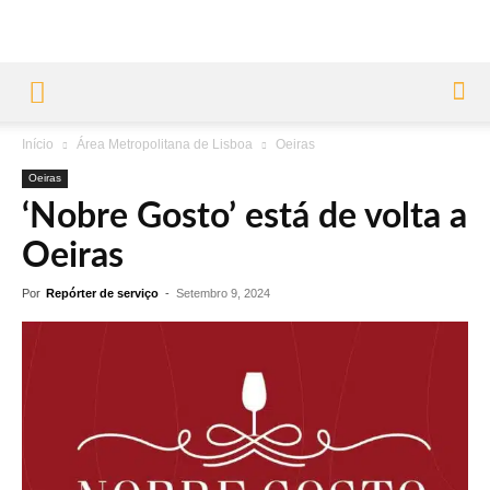
Início
Área Metropolitana de Lisboa
Oeiras
Oeiras
‘Nobre Gosto’ está de volta a
Oeiras
Por
Repórter de serviço
-
Setembro 9, 2024