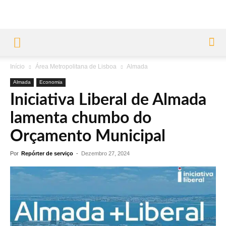
Início
Área Metropolitana de Lisboa
Almada
Almada
Economia
Iniciativa Liberal de Almada
lamenta chumbo do
Orçamento Municipal
Por
Repórter de serviço
-
Dezembro 27, 2024