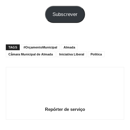
o
seu
Subscrever
e-
mail
TAGS
#OrçamentoMunicipal
Almada
Câmara Municipal de Almada
Iniciativa Liberal
Politica
Repórter de serviço