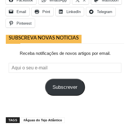
Facebook
WhatsApp
X
Mastodon
Email
Print
LinkedIn
Telegram
Pinterest
SUBSCREVA NOVAS NOTICIAS
Receba notificações de novos artigos por email.
Aqui
o
seu
Subscrever
e-
mail
TAGS
#Águas do Tejo Atlântico