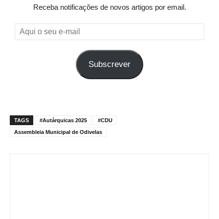
Receba notificações de novos artigos por email.
Aqui
o
seu
Subscrever
e-
mail
TAGS
#Autárquicas 2025
#CDU
Assembleia Municipal de Odivelas