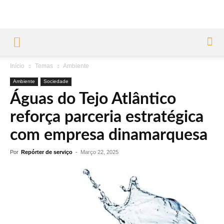
Início
Temas
Ambiente
Ambiente
Sociedade
Águas do Tejo Atlântico
reforça parceria estratégica
com empresa dinamarquesa
Por
Repórter de serviço
-
Março 22, 2025