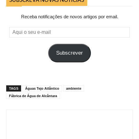
SUBSCREVA NOVAS NOTICIAS
Receba notificações de novos artigos por email.
Aqui
o
seu
Subscrever
e-
mail
TAGS
Águas Tejo Atlântico
ambiente
Fábrica de Água de Alcântara