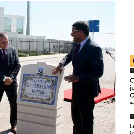
E
C
j
O
Re
E
L
i