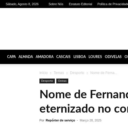
Sábado, Agosto 8, 2026
Sobre Nós
Estatuto Editorial
Política de Privacidad
Olhares
de
Lisboa
CAPA
ALMADA
AMADORA
CASCAIS
LISBOA
LOURES
ODIVELAS
O
Início
Temas
Desporto
Nome de Ferna...
Desporto
Oeiras
Nome de Fernan
eternizado no co
Por
Repórter de serviço
-
Março 28, 2025