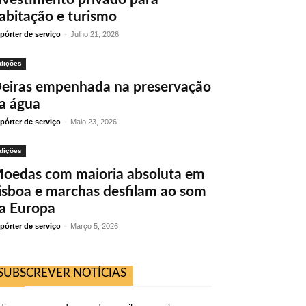
abitação e turismo
pórter de serviço
-
Julho 21, 2026
dições
eiras empenhada na preservação
a água
pórter de serviço
-
Maio 23, 2026
dições
oedas com maioria absoluta em
isboa e marchas desfilam ao som
a Europa
pórter de serviço
-
Março 5, 2026
SUBSCREVER NOTÍCIAS