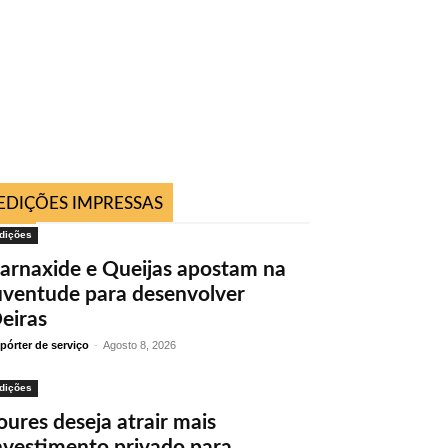
EDIÇÕES IMPRESSAS
dições
arnaxide e Queijas apostam na
uventude para desenvolver
eiras
pórter de serviço
-
Agosto 8, 2026
dições
oures deseja atrair mais
nvestimento privado para