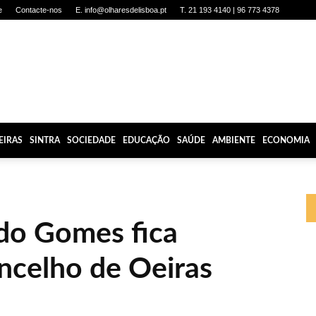
e
Contacte-nos
E. info@olharesdelisboa.pt
T. 21 193 4140 | 96 773 4378
EIRAS
SINTRA
SOCIEDADE
EDUCAÇÃO
SAÚDE
AMBIENTE
ECONOMIA
do Gomes fica
ncelho de Oeiras