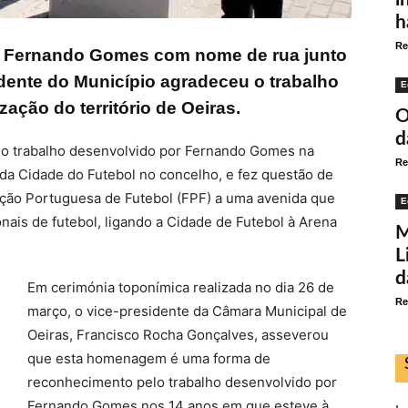
h
Re
 Fernando Gomes com nome de rua junto
idente do Município agradeceu o trabalho
E
ação do território de Oeiras.
O
d
 o trabalho desenvolvido por Fernando Gomes na
Re
o da Cidade do Futebol no concelho, e fez questão de
ação Portuguesa de Futebol (FPF) a uma avenida que
E
nais de futebol, ligando a Cidade de Futebol à Arena
M
L
d
Em cerimónia toponímica realizada no dia 26 de
Re
março, o vice-presidente da Câmara Municipal de
Oeiras, Francisco Rocha Gonçalves, asseverou
que esta homenagem é uma forma de
reconhecimento pelo trabalho desenvolvido por
Fernando Gomes nos 14 anos em que esteve à