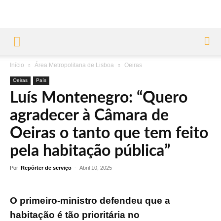
Início
Área Metropolitana de Lisboa
Oeiras
Oeiras
País
Luís Montenegro: “Quero
agradecer à Câmara de
Oeiras o tanto que tem feito
pela habitação pública”
Por
Repórter de serviço
-
Abril 10, 2025
O primeiro-ministro defendeu que a
habitação é tão prioritária no