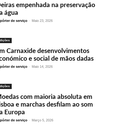
eiras empenhada na preservação
a água
pórter de serviço
-
Maio 23, 2026
dições
m Carnaxide desenvolvimentos
conómico e social de mãos dadas
pórter de serviço
-
Maio 14, 2026
dições
oedas com maioria absoluta em
isboa e marchas desfilam ao som
a Europa
pórter de serviço
-
Março 5, 2026