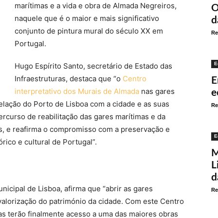
marítimas e a vida e obra de Almada Negreiros,
O
naquele que é o maior e mais significativo
d
conjunto de pintura mural do século XX em
Re
Portugal.
E
Hugo Espírito Santo, secretário de Estado das
Infraestruturas, destaca que “o
Centro
E
interpretativo dos Murais de Almada
nas gares
e
elação do Porto de Lisboa com a cidade e as suas
Re
rcurso de reabilitação das gares marítimas e da
s, e reafirma o compromisso com a preservação e
E
ico e cultural de Portugal”.
M
L
d
icipal de Lisboa, afirma que “abrir as gares
Re
valorização do património da cidade. Com este Centro
stas terão finalmente acesso a uma das maiores obras