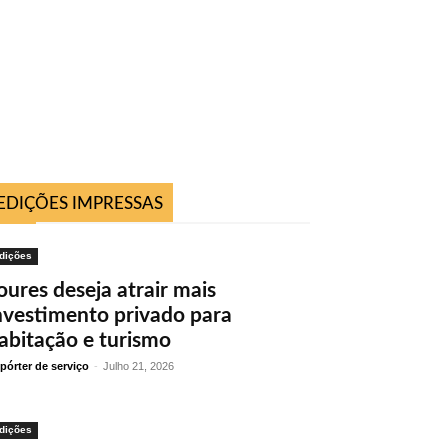
EDIÇÕES IMPRESSAS
dições
oures deseja atrair mais
nvestimento privado para
abitação e turismo
pórter de serviço
-
Julho 21, 2026
dições