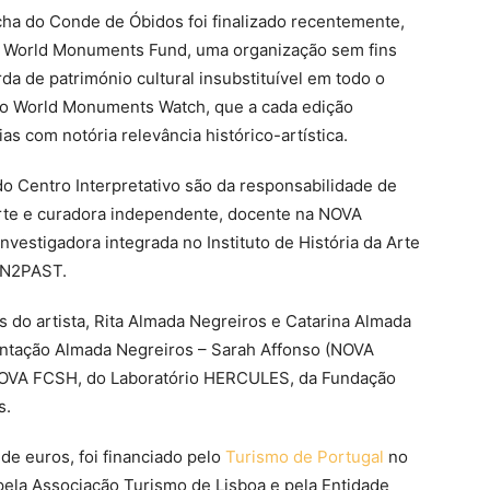
cha do Conde de Óbidos foi finalizado recentemente,
la World Monuments Fund, uma organização sem fins
a de património cultural insubstituível em todo o
o World Monuments Watch, que a cada edição
as com notória relevância histórico-artística.
 Centro Interpretativo são da responsabilidade de
arte e curadora independente, docente na NOVA
vestigadora integrada no Instituto de História da Arte
IN2PAST.
s do artista, Rita Almada Negreiros e Catarina Almada
ntação Almada Negreiros – Sarah Affonso (NOVA
a NOVA FCSH, do Laboratório HERCULES, da Fundação
s.
 de euros, foi financiado pelo
Turismo de Portugal
no
pela Associação Turismo de Lisboa e pela Entidade