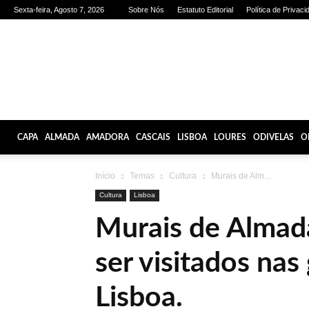
Sexta-feira, Agosto 7, 2026
Sobre Nós
Estatuto Editorial
Política de Privaci
Olhares
de
Lisboa
CAPA
ALMADA
AMADORA
CASCAIS
LISBOA
LOURES
ODIVELAS
O
Início
Temas
Cultura
Murais de Alm...
Cultura
Lisboa
Murais de Almad
ser visitados nas
Lisboa.