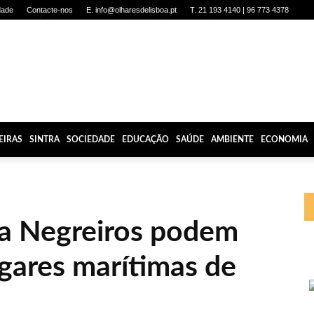
dade
Contacte-nos
E. info@olharesdelisboa.pt
T. 21 193 4140 | 96 773 4378
EIRAS
SINTRA
SOCIEDADE
EDUCAÇÃO
SAÚDE
AMBIENTE
ECONOMIA
a Negreiros podem
 gares marítimas de