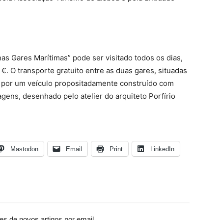
as Gares Marítimas” pode ser visitado todos os dias,
 €. O transporte gratuito entre as duas gares, situadas
o por um veículo propositadamente construído com
agens, desenhado pelo atelier do arquiteto Porfírio
Mastodon
Email
Print
LinkedIn
es de novos artigos por email.