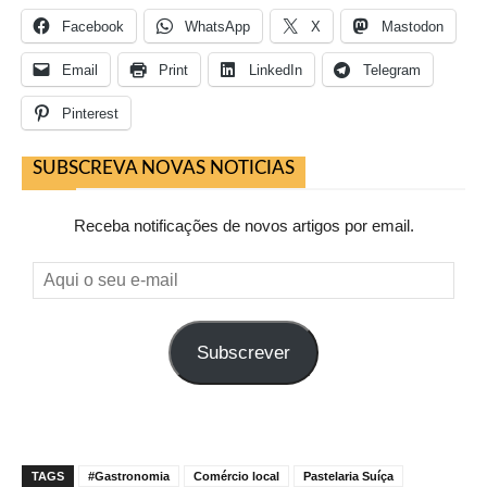
Facebook
WhatsApp
X
Mastodon
Email
Print
LinkedIn
Telegram
Pinterest
SUBSCREVA NOVAS NOTICIAS
Receba notificações de novos artigos por email.
Aqui
o
seu
Subscrever
e-
mail
TAGS
#Gastronomia
Comércio local
Pastelaria Suíça