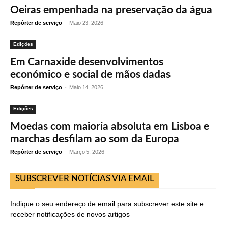
Oeiras empenhada na preservação da água
Repórter de serviço
-
Maio 23, 2026
Edições
Em Carnaxide desenvolvimentos
económico e social de mãos dadas
Repórter de serviço
-
Maio 14, 2026
Edições
Moedas com maioria absoluta em Lisboa e
marchas desfilam ao som da Europa
Repórter de serviço
-
Março 5, 2026
SUBSCREVER NOTÍCIAS VIA EMAIL
Indique o seu endereço de email para subscrever este site e
receber notificações de novos artigos