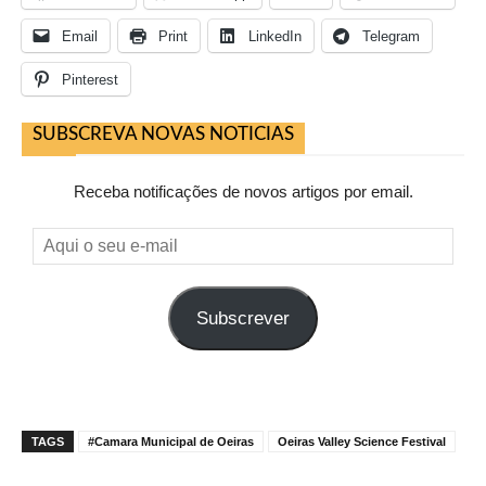
Email
Print
LinkedIn
Telegram
Pinterest
SUBSCREVA NOVAS NOTICIAS
Receba notificações de novos artigos por email.
Aqui
o
seu
Subscrever
e-
mail
TAGS
#Camara Municipal de Oeiras
Oeiras Valley Science Festival