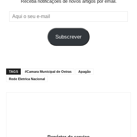
Receba notificações de novos artigos por email.
Aqui
o
seu
Subscrever
e-
mail
TAGS
#Camara Municipal de Oeiras
Apagão
Rede Eletrica Nacional
Repórter de serviço