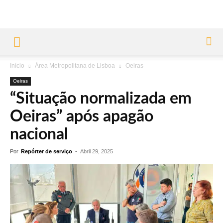
Início
Área Metropolitana de Lisboa
Oeiras
Oeiras
“Situação normalizada em
Oeiras” após apagão
nacional
Por
Repórter de serviço
-
Abril 29, 2025