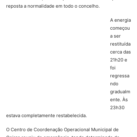
reposta a normalidade em todo o concelho.
A energia
começou
a ser
restituída
cerca das
21h20 e
foi
regressa
ndo
gradualm
ente. Às
23h30
estava completamente restabelecida.
O Centro de Coordenação Operacional Municipal de