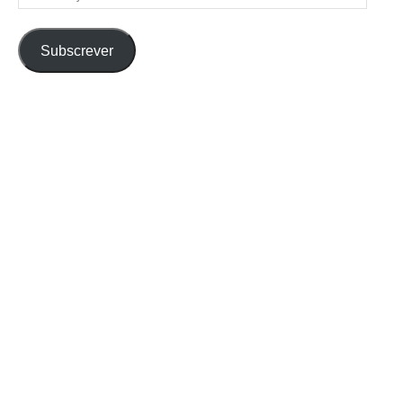
de
email
Subscrever