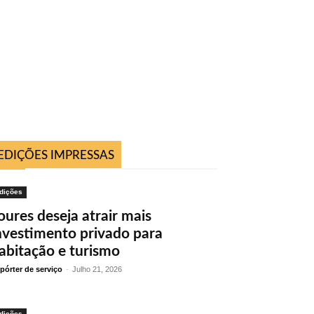
EDIÇÕES IMPRESSAS
dições
oures deseja atrair mais
nvestimento privado para
abitação e turismo
pórter de serviço
-
Julho 21, 2026
dições