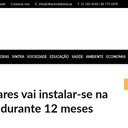
dade
Contacte-nos
E. info@olharesdelisboa.pt
T. 21 193 4140 | 96 773 4378
EIRAS
SINTRA
SOCIEDADE
EDUCAÇÃO
SAÚDE
AMBIENTE
ECONOMIA
es vai instalar-se na
 durante 12 meses