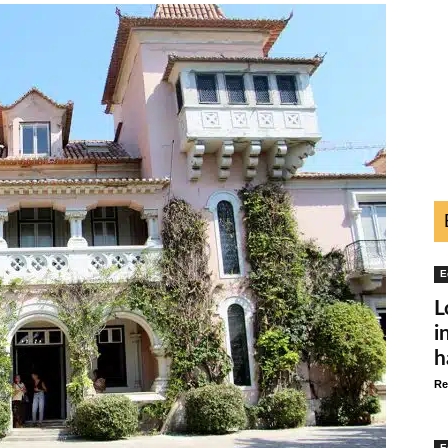
E
L
i
h
Re
E