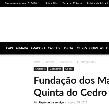
Sexta-feira, Agosto 7, 2026
Sobre Nós
Estatuto Editorial
Política de Privaci
Olhares
de
Lisboa
CAPA
ALMADA
AMADORA
CASCAIS
LISBOA
LOURES
ODIVELAS
O
Início
Temas
Ambiente
Fundação dos ...
Ambiente
Economia
Oeiras
Fundação dos Mar
Quinta do Cedro
Por
Repórter de serviço
-
Agosto 25, 2025