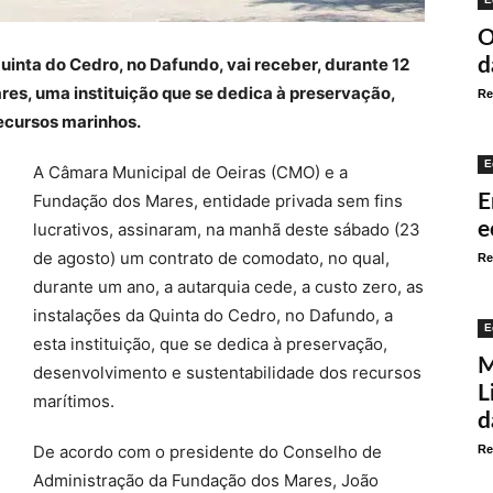
O
uinta do Cedro, no Dafundo, vai receber, durante 12
d
es, uma instituição que se dedica à preservação,
Re
ecursos marinhos.
E
A Câmara Municipal de Oeiras (CMO) e a
Fundação dos Mares, entidade privada sem fins
E
e
lucrativos, assinaram, na manhã deste sábado (23
de agosto) um contrato de comodato, no qual,
Re
durante um ano, a autarquia cede, a custo zero, as
instalações da Quinta do Cedro, no Dafundo, a
E
esta instituição, que se dedica à preservação,
M
desenvolvimento e sustentabilidade dos recursos
L
marítimos.
d
De acordo com o presidente do Conselho de
Re
Administração da Fundação dos Mares, João