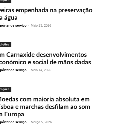
eiras empenhada na preservação
a água
pórter de serviço
-
Maio 23, 2026
dições
m Carnaxide desenvolvimentos
conómico e social de mãos dadas
pórter de serviço
-
Maio 14, 2026
dições
oedas com maioria absoluta em
isboa e marchas desfilam ao som
a Europa
pórter de serviço
-
Março 5, 2026