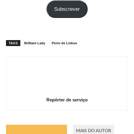
seu
Subscrever
e-
mail
TAGS
Brilliant Lady
Porto de Lisboa
Repórter de serviço
ARTIGOS RELACIONADOS
MAIS DO AUTOR