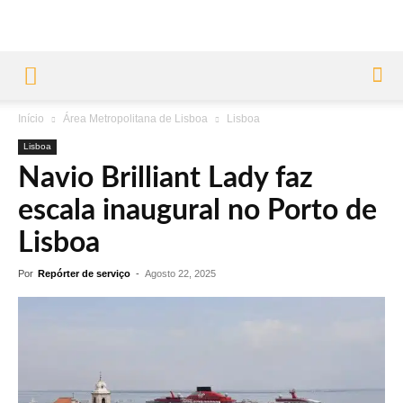
Início
Área Metropolitana de Lisboa
Lisboa
Lisboa
Navio Brilliant Lady faz
escala inaugural no Porto de
Lisboa
Por
Repórter de serviço
-
Agosto 22, 2025