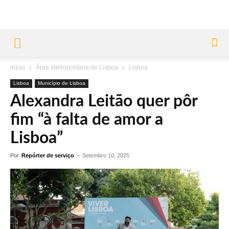
Início
Área Metropolitana de Lisboa
Lisboa
Lisboa
Município de Lisboa
Alexandra Leitão quer pôr
fim “à falta de amor a
Lisboa”
Por
Repórter de serviço
-
Setembro 10, 2025