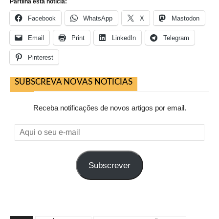
Partilha esta noticia:
Facebook
WhatsApp
X
Mastodon
Email
Print
LinkedIn
Telegram
Pinterest
SUBSCREVA NOVAS NOTICIAS
Receba notificações de novos artigos por email.
Aqui
o
seu
Subscrever
e-
mail