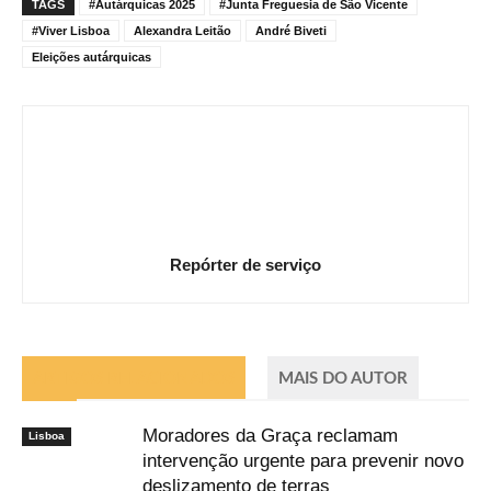
TAGS
#Autárquicas 2025
#Junta Freguesia de São Vicente
#Viver Lisboa
Alexandra Leitão
André Biveti
Eleições autárquicas
Repórter de serviço
ARTIGOS RELACIONADOS
MAIS DO AUTOR
Moradores da Graça reclamam
Lisboa
intervenção urgente para prevenir novo
deslizamento de terras