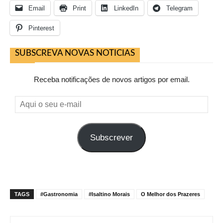
Email
Print
LinkedIn
Telegram
Pinterest
SUBSCREVA NOVAS NOTICIAS
Receba notificações de novos artigos por email.
Aqui
o
seu
Subscrever
e-
mail
TAGS
#Gastronomia
#Isaltino Morais
O Melhor dos Prazeres