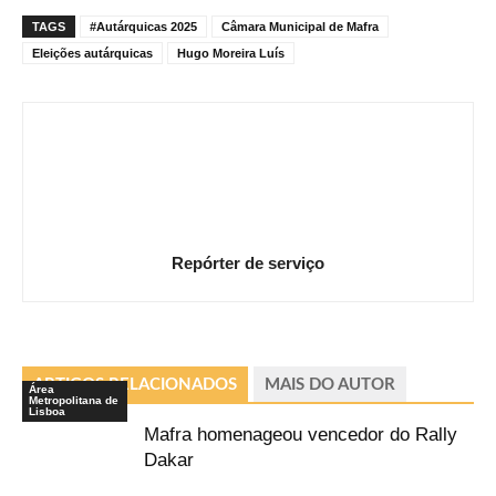
TAGS
#Autárquicas 2025
Câmara Municipal de Mafra
Eleições autárquicas
Hugo Moreira Luís
Repórter de serviço
ARTIGOS RELACIONADOS
MAIS DO AUTOR
Área
Metropolitana de
Lisboa
Mafra homenageou vencedor do Rally
Dakar