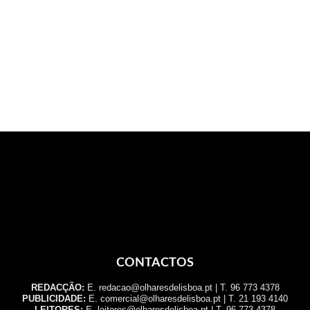
CONTACTOS
REDACÇÃO:
E. redacao@olharesdelisboa.pt | T. 96 773 4378
PUBLICIDADE:
E. comercial@olharesdelisboa.pt | T. 21 193 4140
LEITORES:
E. leitores@olharesdelisboa.pt | T. 96 773 4378