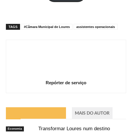
mail
TAGS
#Câmara Municipal de Loures
assistentes operacionais
Repórter de serviço
ARTIGOS RELACIONADOS
MAIS DO AUTOR
Transformar Loures num destino
Economia