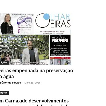
dições
eiras empenhada na preservação
a água
pórter de serviço
-
Maio 23, 2026
dições
m Carnaxide desenvolvimentos