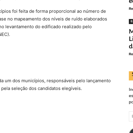
e
Re
ípios foi feita de forma proporcional ao número de
 base no mapeamento dos níveis de ruído elaborados
E
no levantamento do edificado realizado pelo
M
NEC).
L
d
Re
da um dos municípios, responsáveis pelo lançamento
pela seleção dos candidatos elegíveis.
In
es
po
E
d
em