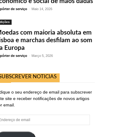
conómico e social de mãos dadas
pórter de serviço
-
Maio 14, 2026
dições
oedas com maioria absoluta em
isboa e marchas desfilam ao som
a Europa
pórter de serviço
-
Março 5, 2026
SUBSCREVER NOTICIAS
dique o seu endereço de email para subscrever
te site e receber notificações de novos artigos
r email.
ndereço
e
ail