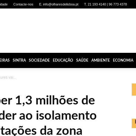
cidade
Contacte-nos
E. info@olharesdelisboa.pt
T. 21 193 4140 | 96 773 4378
EIRAS
SINTRA
SOCIEDADE
EDUCAÇÃO
SAÚDE
AMBIENTE
ECONOMIA
res vai...
er 1,3 milhões de
der ao isolamento
itações da zona