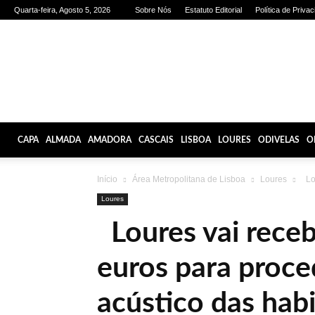
Quarta-feira, Agosto 5, 2026
Sobre Nós
Estatuto Editorial
Política de Priva
Olhares
de
Lisboa
CAPA
ALMADA
AMADORA
CASCAIS
LISBOA
LOURES
ODIVELAS
O
Início
Área Metropolitana de Lisboa
Loures
Lou
Loures
Loures vai receb
euros para proce
acústico das hab