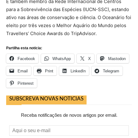
É também membro da Rede Internacional de Centros
para a Sobrevivência das Espécies (IUCN-SSC), estando
ativo nas áreas de conservação e ciência. O Oceanário foi
eleito por três vezes o Melhor Aquário do Mundo pelos
Travellers’ Choice Awards do TripAdvisor.
Partilha esta noticia:
Facebook
WhatsApp
X
Mastodon
Email
Print
LinkedIn
Telegram
Pinterest
SUBSCREVA NOVAS NOTICIAS
Receba notificações de novos artigos por email.
Aqui
o