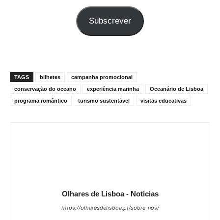
seu
Subscrever
e-
mail
TAGS
bilhetes
campanha promocional
conservação do oceano
experiência marinha
Oceanário de Lisboa
programa romântico
turismo sustentável
visitas educativas
Olhares de Lisboa - Noticias
https://olharesdelisboa.pt/sobre-nos/