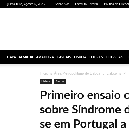
Quinta-feira, Agosto 6, 2026
Sobre Nós
Estatuto Editorial
Política de Privac
Olhares
de
Lisboa
CAPA
ALMADA
AMADORA
CASCAIS
LISBOA
LOURES
ODIVELAS
O
Início
Área Metropolitana de Lisboa
Lisboa
Pri
Lisboa
Saúde
Primeiro ensaio c
sobre Síndrome d
se em Portugal a