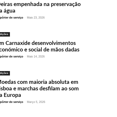
eiras empenhada na preservação
a água
pórter de serviço
-
Maio 23, 2026
dições
m Carnaxide desenvolvimentos
conómico e social de mãos dadas
pórter de serviço
-
Maio 14, 2026
dições
oedas com maioria absoluta em
isboa e marchas desfilam ao som
a Europa
pórter de serviço
-
Março 5, 2026