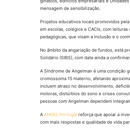
ginásios, edifícios empresariais e Unidades
mensagem de sensibilização.
Projetos educativos locais promovidos pel
em escolas, colégios e CACIs, com leituras d
pedagógicas, que visam a inclusão e o conh
No âmbito da angariação de fundos, está 
Solidário (SIBS), com data ainda a confirmar
A Síndrome de Angelman é uma condição gen
cromossoma 15 materno, afetando aproxim
incluem atraso no desenvolvimento, deficiênc
motoras, distúrbios do sono e crises convul
pessoas com Angelman dependem integralme
A
ANGEL Portugal
reforça que apoiar a inv
com mais respostas e qualidade de vida para