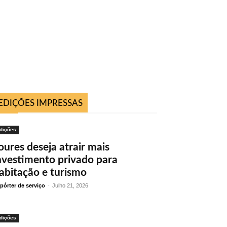
EDIÇÕES IMPRESSAS
dições
oures deseja atrair mais
nvestimento privado para
abitação e turismo
pórter de serviço
-
Julho 21, 2026
dições