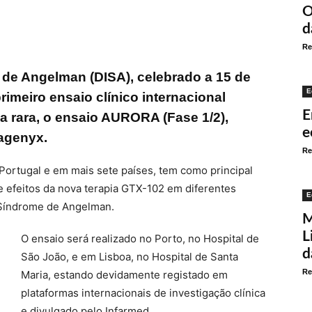
O
d
Re
 de Angelman (DISA), celebrado a 15 de
E
rimeiro ensaio clínico internacional
E
a rara, o ensaio AURORA (Fase 1/2),
e
ragenyx.
Re
Portugal e em mais sete países, tem como principal
e e efeitos da nova terapia GTX-102 em diferentes
E
 Síndrome de Angelman.
M
L
O ensaio será realizado no Porto, no Hospital de
d
São João, e em Lisboa, no Hospital de Santa
Re
Maria, estando devidamente registado em
plataformas internacionais de investigação clínica
e divulgado pelo Infarmed.