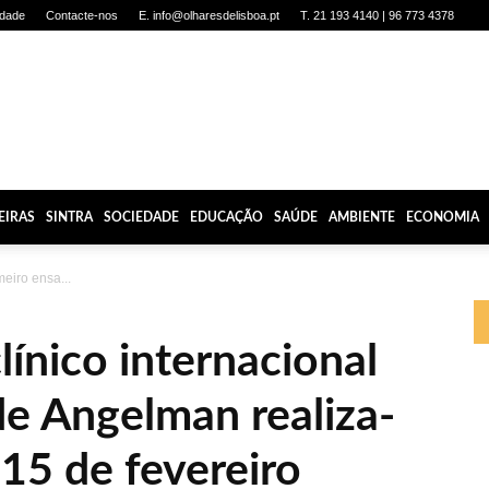
idade
Contacte-nos
E. info@olharesdelisboa.pt
T. 21 193 4140 | 96 773 4378
EIRAS
SINTRA
SOCIEDADE
EDUCAÇÃO
SAÚDE
AMBIENTE
ECONOMIA
meiro ensa...
línico internacional
e Angelman realiza-
 15 de fevereiro