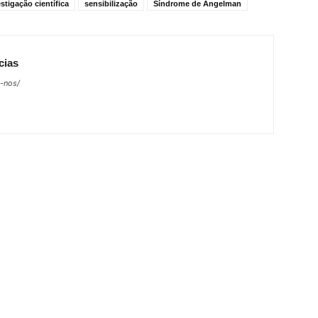
stigação científica
sensibilização
Síndrome de Angelman
cias
e-nos/