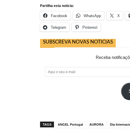
Partilha esta noticia:
Facebook
WhatsApp
X
Telegram
Pinterest
SUBSCREVA NOVAS NOTICIAS
Receba notificaçõ
Aqui
o
seu
e-
mail
TAGS
ANGEL Portugal
AURORA
Dia Internac