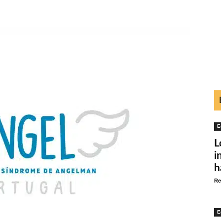
E
L
i
h
Re
E