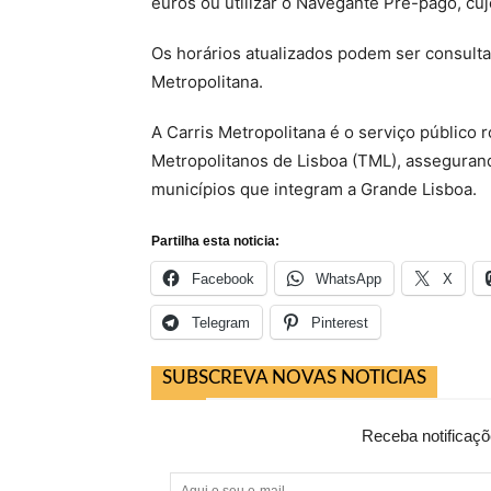
euros ou utilizar o Navegante Pré-pago, cuj
Os horários atualizados podem ser consultad
Metropolitana.
A Carris Metropolitana é o serviço público 
Metropolitanos de Lisboa (TML), asseguran
municípios que integram a Grande Lisboa.
Partilha esta noticia:
Facebook
WhatsApp
X
Telegram
Pinterest
SUBSCREVA NOVAS NOTICIAS
Receba notificaçõ
Aqui