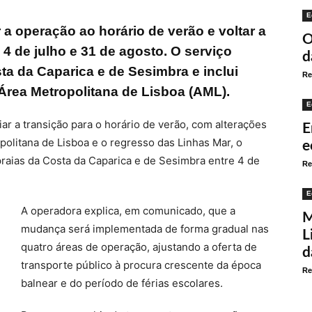
E
 a operação ao horário de verão e voltar a
O
 4 de julho e 31 de agosto. O serviço
d
ta da Caparica e de Sesimbra e inclui
Re
 Área Metropolitana de Lisboa (AML).
E
ar a transição para o horário de verão, com alterações
E
olitana de Lisboa e o regresso das Linhas Mar, o
e
praias da Costa da Caparica e de Sesimbra entre 4 de
Re
E
A operadora explica, em comunicado, que a
M
mudança será implementada de forma gradual nas
L
quatro áreas de operação, ajustando a oferta de
d
transporte público à procura crescente da época
Re
balnear e do período de férias escolares.