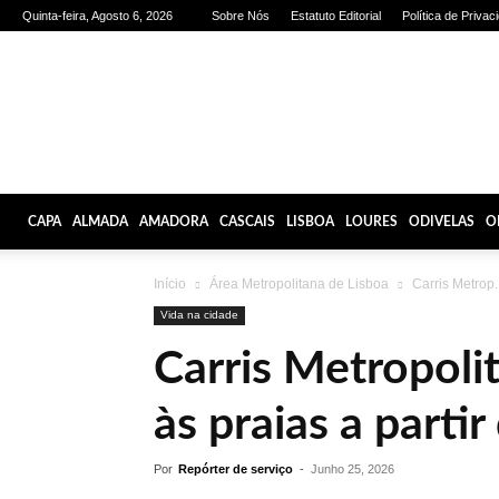
Quinta-feira, Agosto 6, 2026
Sobre Nós
Estatuto Editorial
Política de Privac
Olhares
de
Lisboa
CAPA
ALMADA
AMADORA
CASCAIS
LISBOA
LOURES
ODIVELAS
O
Início
Área Metropolitana de Lisboa
Carris Metrop..
Vida na cidade
Carris Metropolit
às praias a partir
Por
Repórter de serviço
-
Junho 25, 2026