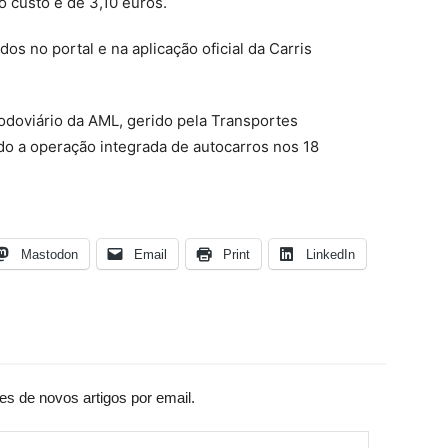
o custo é de 3,10 euros.
os no portal e na aplicação oficial da Carris
rodoviário da AML, gerido pela Transportes
do a operação integrada de autocarros nos 18
Mastodon
Email
Print
LinkedIn
es de novos artigos por email.