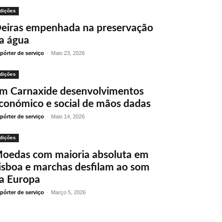
dições
eiras empenhada na preservação
a água
pórter de serviço
-
Maio 23, 2026
dições
m Carnaxide desenvolvimentos
conómico e social de mãos dadas
pórter de serviço
-
Maio 14, 2026
dições
oedas com maioria absoluta em
isboa e marchas desfilam ao som
a Europa
pórter de serviço
-
Março 5, 2026