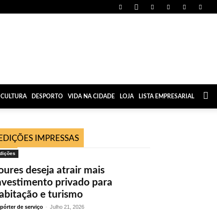
CULTURA
DESPORTO
VIDA NA CIDADE
LOJA
LISTA EMPRESARIAL
EDIÇÕES IMPRESSAS
dições
oures deseja atrair mais
nvestimento privado para
abitação e turismo
pórter de serviço
-
Julho 21, 2026