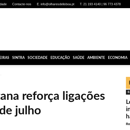
idade
Contacte-nos
E. info@olharesdelisboa.pt
T. 21 193 4140 | 96 773 4378
EIRAS
SINTRA
SOCIEDADE
EDUCAÇÃO
SAÚDE
AMBIENTE
ECONOMIA
.
ana reforça ligações
E
L
 de julho
i
h
Re