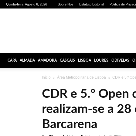
Quinta-feira, Agosto 6, 2026
Sobre Nós
Estatuto Editorial
Política de Privac
Olhares
de
Lisboa
CAPA
ALMADA
AMADORA
CASCAIS
LISBOA
LOURES
ODIVELAS
O
Início
Área Metropolitana de Lisboa
CDR e 5.º Ope.
CDR e 5.º Open d
realizam-se a 28
Barcarena