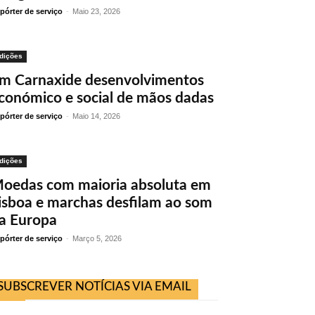
pórter de serviço
-
Maio 23, 2026
dições
m Carnaxide desenvolvimentos
conómico e social de mãos dadas
pórter de serviço
-
Maio 14, 2026
dições
oedas com maioria absoluta em
isboa e marchas desfilam ao som
a Europa
pórter de serviço
-
Março 5, 2026
SUBSCREVER NOTÍCIAS VIA EMAIL