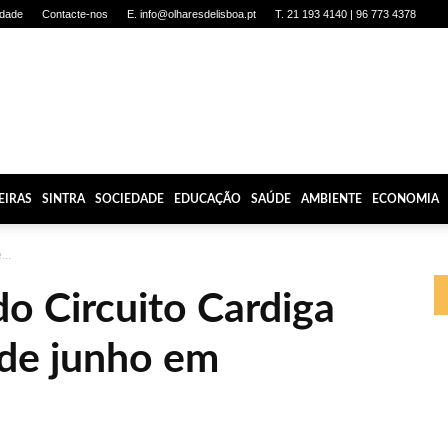
idade
Contacte-nos
E. info@olharesdelisboa.pt
T. 21 193 4140 | 96 773 4378
EIRAS
SINTRA
SOCIEDADE
EDUCAÇÃO
SAÚDE
AMBIENTE
ECONOMIA
..
o Circuito Cardiga
 de junho em