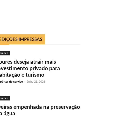
EDIÇÕES IMPRESSAS
dições
oures deseja atrair mais
nvestimento privado para
abitação e turismo
pórter de serviço
-
Julho 21, 2026
dições
eiras empenhada na preservação
a água