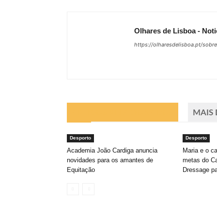
Olhares de Lisboa - Noti
https://olharesdelisboa.pt/sobr
ARTIGOS RELACIONADOS
MAIS
Desporto
Desporto
Academia João Cardiga anuncia
Maria e o c
novidades para os amantes de
metas do C
Equitação
Dressage pa