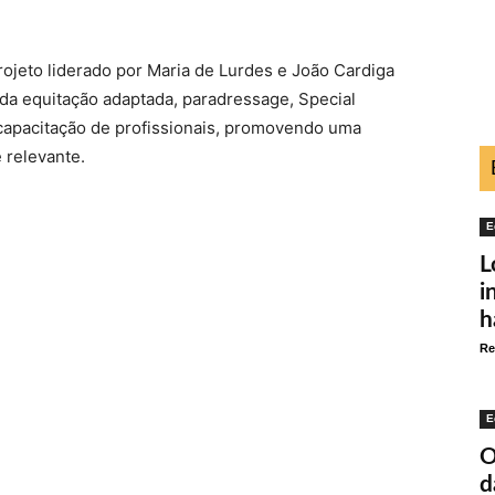
rojeto liderado por Maria de Lurdes e João Cardiga
da equitação adaptada, paradressage, Special
 capacitação de profissionais, promovendo uma
 relevante.
E
L
i
h
Re
E
O
d