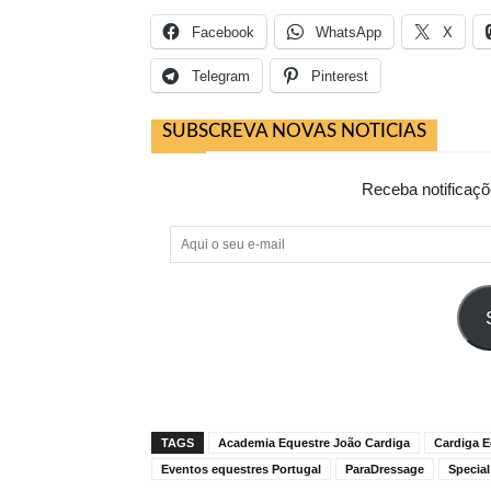
Facebook
WhatsApp
X
Telegram
Pinterest
SUBSCREVA NOVAS NOTICIAS
Receba notificaçõ
Aqui
o
seu
e-
mail
TAGS
Academia Equestre João Cardiga
Cardiga E
Eventos equestres Portugal
ParaDressage
Specia