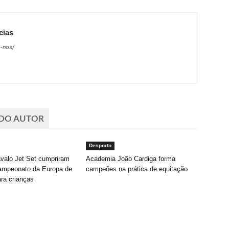
cias
e-nos/
 DO AUTOR
Desporto
avalo Jet Set cumpriram
Academia João Cardiga forma
ampeonato da Europa de
campeões na prática de equitação
ra crianças