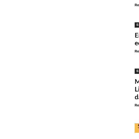
Re
E
E
e
Re
E
M
L
d
Re