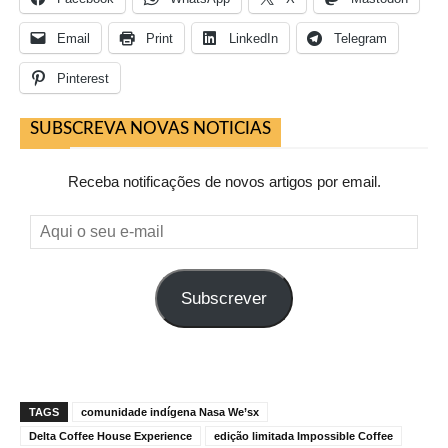
Email
Print
LinkedIn
Telegram
Pinterest
SUBSCREVA NOVAS NOTICIAS
Receba notificações de novos artigos por email.
Aqui
o
seu
Subscrever
e-
mail
TAGS
comunidade indígena Nasa We’sx
Delta Coffee House Experience
edição limitada Impossible Coffee