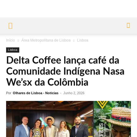
Início
Área Metropolitana de Lisboa
Lisboa
Lisboa
Delta Coffee lança café da
Comunidade Indígena Nasa
We’sx da Colômbia
Por
Olhares de Lisboa - Noticias
-
Junho 2, 2026