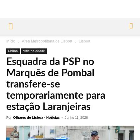
Início
Área Metropolitana de Lisboa
Lisboa
Lisboa
Vida na cidade
Esquadra da PSP no
Marquês de Pombal
transfere-se
temporariamente para
estação Laranjeiras
Por
Olhares de Lisboa - Noticias
-
Junho 11, 2026