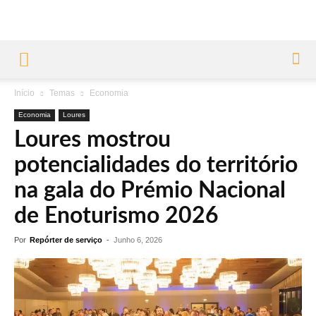
Início
Temas
Economia
Economia
Loures
Loures mostrou
potencialidades do território
na gala do Prémio Nacional
de Enoturismo 2026
Por
Repórter de serviço
-
Junho 6, 2026