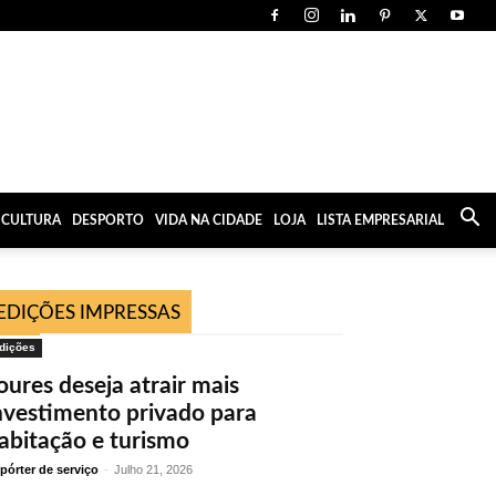
CULTURA
DESPORTO
VIDA NA CIDADE
LOJA
LISTA EMPRESARIAL
EDIÇÕES IMPRESSAS
dições
oures deseja atrair mais
nvestimento privado para
abitação e turismo
pórter de serviço
-
Julho 21, 2026