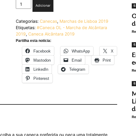
Quantidade
Adicionar
E
de
Marcha
O
Categorias:
Canecas
,
Marchas de Lisboa 2019
de
d
Etiquetas:
#Caneca OL - Marcha de Alcântara
Alcântara
Re
2019
,
Caneca Alcântara 2019
2019
Partilha esta noticia:
E
Facebook
WhatsApp
X
E
Mastodon
Email
Print
e
LinkedIn
Telegram
Re
Pinterest
E
M
L
d
Re
scolha a sua caneca preferida ou peça uma totalmente