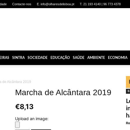
idade
Contacte-nos
E. info@olharesdelisboa.pt
T. 21 193 4140 | 96 773 4378
EIRAS
SINTRA
SOCIEDADE
EDUCAÇÃO
SAÚDE
AMBIENTE
ECONOMIA
 de Alcântara 2019
Marcha de Alcântara 2019
E
L
€
8,13
i
h
Upload an image:
Re