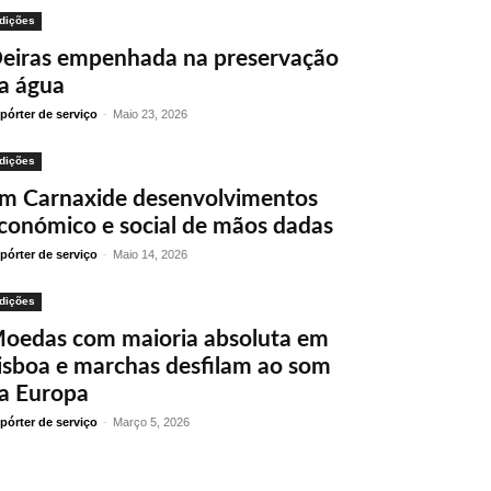
dições
eiras empenhada na preservação
a água
pórter de serviço
-
Maio 23, 2026
dições
m Carnaxide desenvolvimentos
conómico e social de mãos dadas
pórter de serviço
-
Maio 14, 2026
dições
oedas com maioria absoluta em
isboa e marchas desfilam ao som
a Europa
pórter de serviço
-
Março 5, 2026