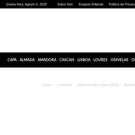
Quinta-feira, Agosto 6, 2026
Sobre Nós
Estatuto Editorial
Política de Privac
Olhares
de
Lisboa
CAPA
ALMADA
AMADORA
CASCAIS
LISBOA
LOURES
ODIVELAS
O
Home
Canecas
Marchas de Lisboa 2019
Marcha