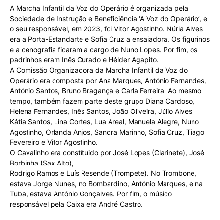
A Marcha Infantil da Voz do Operário é organizada pela
Sociedade de Instrução e Beneficiência ‘A Voz do Operário’, e
o seu responsável, em 2023, foi Vitor Agostinho. Núria Alves
era a Porta-Estandarte e Sofia Cruz a ensaiadora. Os figurinos
e a cenografia ficaram a cargo de Nuno Lopes. Por fim, os
padrinhos eram Inês Curado e Hélder Agapito.
A Comissão Organizadora da Marcha Infantil da Voz do
Operário era composta por Ana Marques, António Fernandes,
António Santos, Bruno Bragança e Carla Ferreira. Ao mesmo
tempo, também fazem parte deste grupo Diana Cardoso,
Helena Fernandes, Inês Santos, João Oliveira, Júlio Alves,
Kátia Santos, Lina Cortes, Lua Areal, Manuela Alegre, Nuno
Agostinho, Orlanda Anjos, Sandra Marinho, Sofia Cruz, Tiago
Fevereiro e Vitor Agostinho.
O Cavalinho era constítuido por José Lopes (Clarinete), José
Borbinha (Sax Alto),
Rodrigo Ramos e Luís Resende (Trompete). No Trombone,
estava Jorge Nunes, no Bombardino, António Marques, e na
Tuba, estava António Gonçalves. Por fim, o músico
responsável pela Caixa era André Castro.