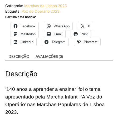
Voz
Categoria:
Marchas de Lisboa 2023
do
Etiqueta:
Voz do Operário 2023
Operário
2023
Partilha esta noticia:
Facebook
WhatsApp
X
Mastodon
Email
Print
LinkedIn
Telegram
Pinterest
DESCRIÇÃO
AVALIAÇÕES (0)
Descrição
‘140 anos a aprender a ensinar’ foi o tema
apresentado pela Marcha Infantil ‘A Voz do
Operário’ nas
Marchas Populares
de
Lisboa
2023.