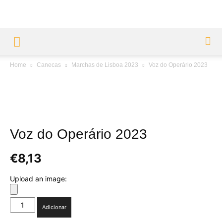
Home
Canecas
Marchas de Lisboa 2023
Voz do Operário 2023
Voz do Operário 2023
€
8,13
Upload an image:
Quantidade
Adicionar
de