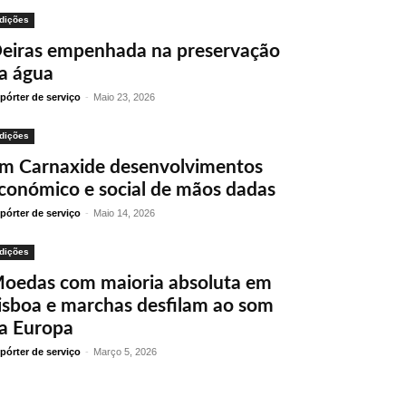
dições
eiras empenhada na preservação
a água
pórter de serviço
-
Maio 23, 2026
dições
m Carnaxide desenvolvimentos
conómico e social de mãos dadas
pórter de serviço
-
Maio 14, 2026
dições
oedas com maioria absoluta em
isboa e marchas desfilam ao som
a Europa
pórter de serviço
-
Março 5, 2026