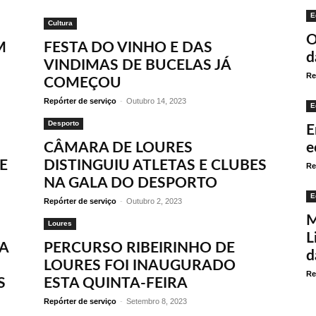
E
Cultura
O
M
FESTA DO VINHO E DAS
d
VINDIMAS DE BUCELAS JÁ
Re
COMEÇOU
Repórter de serviço
-
Outubro 14, 2023
E
Desporto
E
CÂMARA DE LOURES
e
E
DISTINGUIU ATLETAS E CLUBES
Re
NA GALA DO DESPORTO
E
Repórter de serviço
-
Outubro 2, 2023
M
Loures
L
A
PERCURSO RIBEIRINHO DE
d
LOURES FOI INAUGURADO
Re
S
ESTA QUINTA-FEIRA
Repórter de serviço
-
Setembro 8, 2023