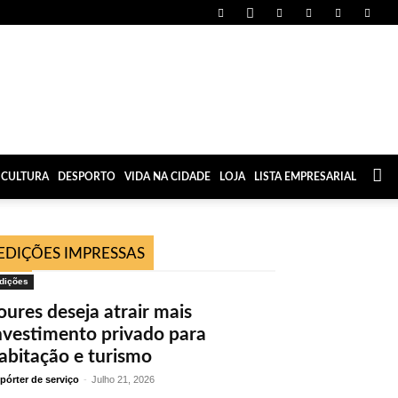
CULTURA
DESPORTO
VIDA NA CIDADE
LOJA
LISTA EMPRESARIAL
EDIÇÕES IMPRESSAS
dições
oures deseja atrair mais
nvestimento privado para
abitação e turismo
pórter de serviço
-
Julho 21, 2026