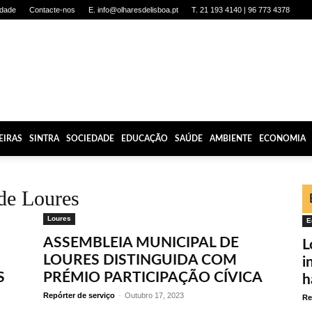
idade
Contacte-nos
E. info@olharesdelisboa.pt
T. 21 193 4140 | 96 773 4378
EIRAS
SINTRA
SOCIEDADE
EDUCAÇÃO
SAÚDE
AMBIENTE
ECONOMIA
de Loures
Loures
E
ASSEMBLEIA MUNICIPAL DE
L
LOURES DISTINGUIDA COM
i
S
PRÉMIO PARTICIPAÇÃO CÍVICA
h
Repórter de serviço
-
Outubro 17, 2023
Re