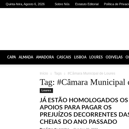
Quinta-feira, Agosto 6, 2026
Sobre Nós
Estatuto Editorial
Política de Privac
Olhares
de
Lisboa
CAPA
ALMADA
AMADORA
CASCAIS
LISBOA
LOURES
ODIVELAS
O
Início
Tags
#Câmara Municipal de Loures
Tag: #Câmara Municipal 
Loures
JÁ ESTÃO HOMOLOGADOS OS
APOIOS PARA PAGAR OS
PREJUÍZOS DECORRENTES DA
CHEIAS DO ANO PASSADO