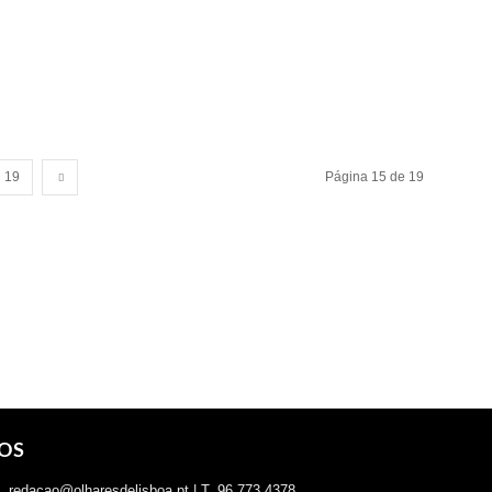
19
Página 15 de 19
OS
 redacao@olharesdelisboa.pt | T. 96 773 4378