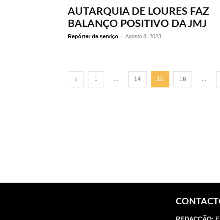
AUTARQUIA DE LOURES FAZ
BALANÇO POSITIVO DA JMJ
Repórter de serviço
-
Agosto 8, 2023
...
...
1
14
15
16
CONTACT
REDACÇÃO:
E.