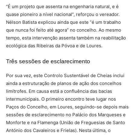
“
É
um projeto que assenta na engenharia natural, e
é
quase pioneiro a n
í
vel nacional”, refor
ç
ou o vereador.
Nélson Batista explicou ainda que este “
é
um trabalho
que nunca foi feito at
é
agora” no concelho. Ao mesmo
tempo, esta intervenção assenta tamb
é
m na reabilitação
ecológica das Ribeiras da P
ó
voa e de Loures.
Três sessões de esclarecimento
Por sua vez, este Controlo Sustentável de Cheias inclui
ainda a estruturação de planos de ação dos concelhos
limítrofes. Em causa está a confluência das bacias
intermunicipais. O primeiro encontro teve lugar nos
Pa
ç
os do Concelho, em Loures, seguindo-se depois mais
sess
õ
es de esclarecimento no Pal
á
cio dos Marqueses e
Monforte e na Flamenga (União de Freguesias de Santo
António dos Cavaleiros e Frielas). Nesta
ú
ltima, o