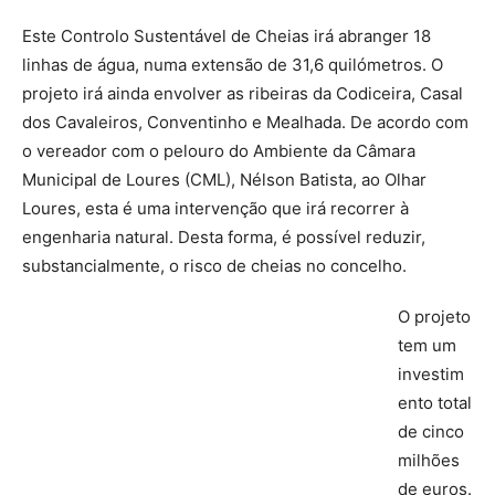
Este Controlo Sustentável de Cheias irá abranger 18
linhas de água, numa extensão de 31,6 quilómetros. O
projeto irá ainda envolver as ribeiras da Codiceira, Casal
dos Cavaleiros, Conventinho e Mealhada. De acordo com
o vereador com o pelouro do Ambiente da C
â
mara
Municipal de Loures (CML), N
é
lson Batista, ao Olhar
Loures, esta
é
uma interven
çã
o que ir
á recorrer à
engenharia natural. Desta forma,
é possível reduzir,
substancialmente, o risco de cheias no concelho.
O projeto
tem um
investim
ento total
de cinco
milh
õ
es
de euros.