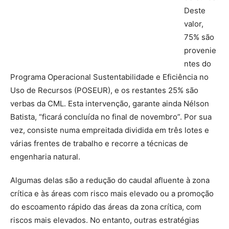
Deste
valor,
75% s
ã
o
provenie
ntes do
Programa Operacional Sustentabilidade e Eficiência no
Uso de Recursos (POSEUR), e os restantes 25% s
ã
o
verbas da CML. Esta interven
çã
o, garante ainda N
é
lson
Batista, “ficar
á
conclu
í
da no final de novembro”. Por sua
vez, consiste numa empreitada dividida em três lotes e
várias frentes de trabalho e
recorre a t
é
cnicas de
engenharia natural.
Algumas delas são a redução do caudal afluente à zona
crítica e às áreas com risco mais elevado ou a promoção
do escoamento rápido das áreas da zona crítica, com
riscos mais elevados. No entanto, o
utras estrat
é
gias