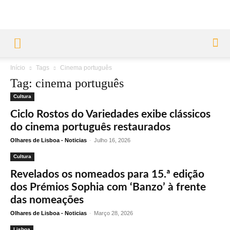
Início
Tags
Cinema português
Tag: cinema português
Cultura
Ciclo Rostos do Variedades exibe clássicos
do cinema português restaurados
Olhares de Lisboa - Noticias
-
Julho 16, 2026
Cultura
Revelados os nomeados para 15.ª edição
dos Prémios Sophia com ‘Banzo’ à frente
das nomeações
Olhares de Lisboa - Noticias
-
Março 28, 2026
Lisboa