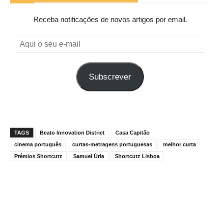
Receba notificações de novos artigos por email.
Aqui
o
seu
Subscrever
e-
mail
TAGS
Beato Innovation District
Casa Capitão
cinema português
curtas-metragens portuguesas
melhor curta
Prémios Shortcutz
Samuel Úria
Shortcutz Lisboa