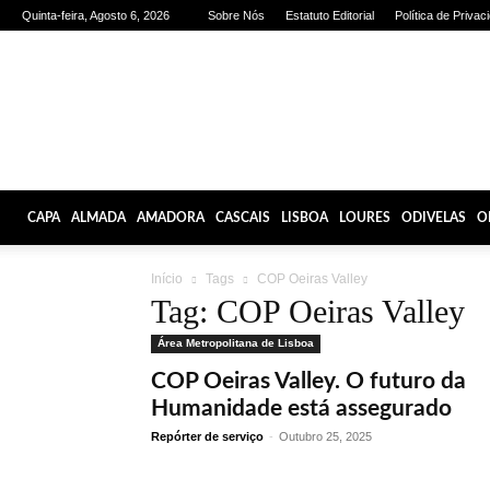
Quinta-feira, Agosto 6, 2026
Sobre Nós
Estatuto Editorial
Política de Privac
Olhares
de
Lisboa
CAPA
ALMADA
AMADORA
CASCAIS
LISBOA
LOURES
ODIVELAS
O
Início
Tags
COP Oeiras Valley
Tag: COP Oeiras Valley
Área Metropolitana de Lisboa
COP Oeiras Valley. O futuro da
Humanidade está assegurado
Repórter de serviço
-
Outubro 25, 2025