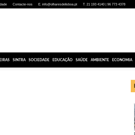
idade
Contacte-nos
E. info@olharesdelisboa.pt
T. 21 193 4140 | 96 773 4378
EIRAS
SINTRA
SOCIEDADE
EDUCAÇÃO
SAÚDE
AMBIENTE
ECONOMIA