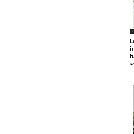
E
L
i
h
Re