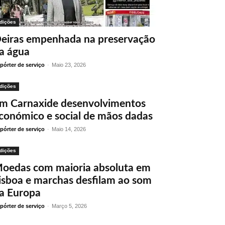
dições
eiras empenhada na preservação
a água
pórter de serviço
-
Maio 23, 2026
dições
m Carnaxide desenvolvimentos
conómico e social de mãos dadas
pórter de serviço
-
Maio 14, 2026
dições
oedas com maioria absoluta em
isboa e marchas desfilam ao som
a Europa
pórter de serviço
-
Março 5, 2026