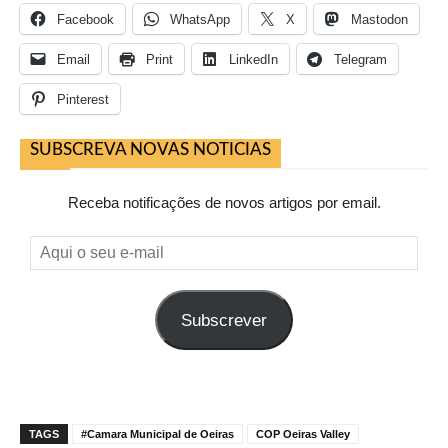
Facebook
WhatsApp
X
Mastodon
Email
Print
LinkedIn
Telegram
Pinterest
SUBSCREVA NOVAS NOTICIAS
Receba notificações de novos artigos por email.
Aqui
o
seu
Subscrever
e-
mail
TAGS
#Camara Municipal de Oeiras
COP Oeiras Valley