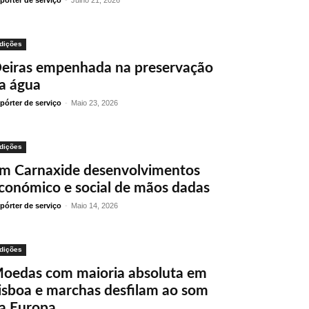
pórter de serviço
-
Julho 21, 2026
dições
eiras empenhada na preservação
a água
pórter de serviço
-
Maio 23, 2026
dições
m Carnaxide desenvolvimentos
conómico e social de mãos dadas
pórter de serviço
-
Maio 14, 2026
dições
oedas com maioria absoluta em
isboa e marchas desfilam ao som
a Europa