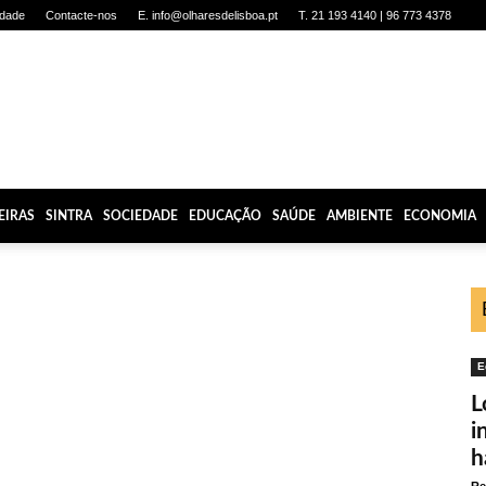
idade
Contacte-nos
E. info@olharesdelisboa.pt
T. 21 193 4140 | 96 773 4378
EIRAS
SINTRA
SOCIEDADE
EDUCAÇÃO
SAÚDE
AMBIENTE
ECONOMIA
E
L
i
h