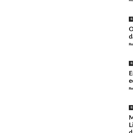
Re
E
O
d
Re
E
E
e
Re
E
M
L
d