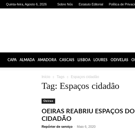
Quinta-feira, Agosto 6, 2026
Sobre Nós
Estatuto Editorial
Política de Privac
Olhares
de
Lisboa
CAPA
ALMADA
AMADORA
CASCAIS
LISBOA
LOURES
ODIVELAS
O
Início
Tags
Espaços cidadâo
Tag: Espaços cidadâo
Oeiras
OEIRAS REABRIU ESPAÇOS DO
CIDADÃO
Repórter de serviço
-
Maio 6, 2020