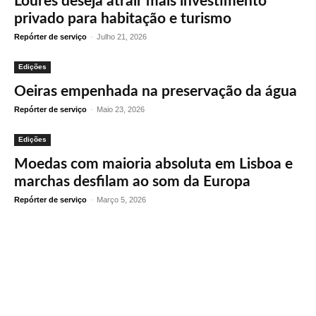
Loures deseja atrair mais investimento
privado para habitação e turismo
Repórter de serviço
-
Julho 21, 2026
Edições
Oeiras empenhada na preservação da água
Repórter de serviço
-
Maio 23, 2026
Edições
Moedas com maioria absoluta em Lisboa e
marchas desfilam ao som da Europa
Repórter de serviço
-
Março 5, 2026