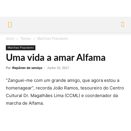
Início
Temas
Marchas Populares
Marchas Populares
Uma vida a amar Alfama
Por
Repórter de serviço
-
Junho 15, 2017
“Zanguei-me com um grande amigo, que agora estou a
homenagear”, recorda João Ramos, tesoureiro do Centro
Cultural Dr. Magalhães Lima (CCML) e coordenador da
marcha de Alfama.