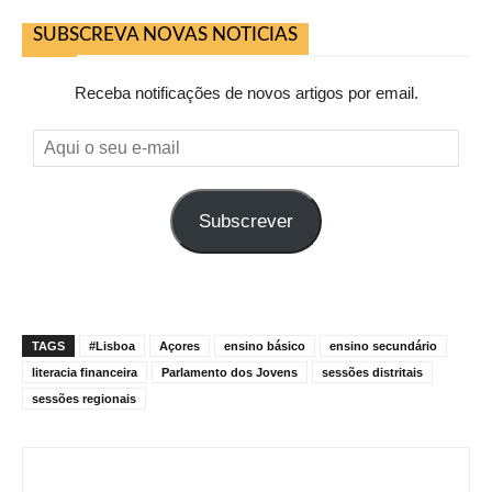
SUBSCREVA NOVAS NOTICIAS
Receba notificações de novos artigos por email.
Aqui
o
seu
Subscrever
e-
mail
TAGS
#Lisboa
Açores
ensino básico
ensino secundário
literacia financeira
Parlamento dos Jovens
sessões distritais
sessões regionais