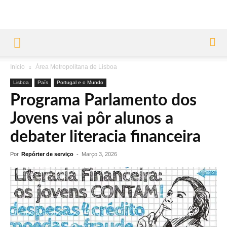
Início
Área Metropolitana de Lisboa
Lisboa
País
Portugal e o Mundo
Programa Parlamento dos
Jovens vai pôr alunos a
debater literacia financeira
Por
Repórter de serviço
-
Março 3, 2026