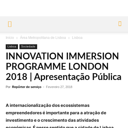
Início
Área Metropolitana de Lisboa
Lisboa
Lisboa
Sociedade
INNOVATION IMMERSION
PROGRAMME LONDON
2018 | Apresentação Pública
Por
Repórter de serviço
-
Fevereiro 27, 2018
A internacionalização dos ecossistemas
empreendedores é importante para a atração de
investimento e o crescimento das atividades
económicas.
É nesse sentido que a cidade de Lisboa