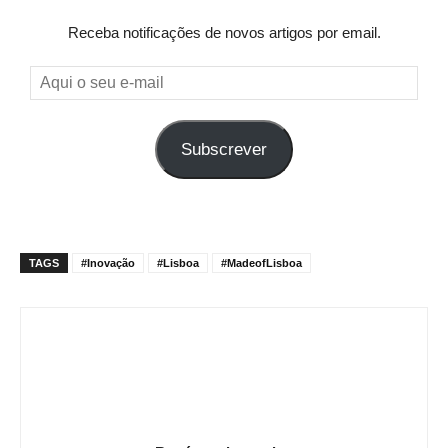
Receba notificações de novos artigos por email.
Aqui
o
seu
Subscrever
e-
mail
TAGS
#Inovação
#Lisboa
#MadeofLisboa