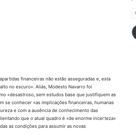
E
d
em
apartidas financeiras não estão asseguradas e, esta
alto no escuro». Aliás, Modesto Navarro foi
omo «desastroso, sem estudos base que justifiquem as
em se conhecer «as implicações financeiras, humanas
tureza e com a ausência de conhecimento das
alientando que o atual quadro é «de enorme incerteza»
idas as condições para assumir as novas