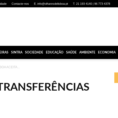
cidade
Contacte-nos
E. info@olharesdelisboa.pt
T. 21 193 4140 | 96 773 4378
EIRAS
SINTRA
SOCIEDADE
EDUCAÇÃO
SAÚDE
AMBIENTE
ECONOMIA
BOA ACEITA...
 TRANSFERÊNCIAS