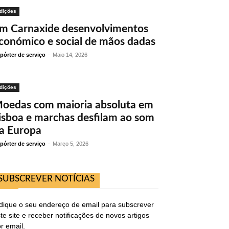
dições
m Carnaxide desenvolvimentos
conómico e social de mãos dadas
pórter de serviço
-
Maio 14, 2026
dições
oedas com maioria absoluta em
isboa e marchas desfilam ao som
a Europa
pórter de serviço
-
Março 5, 2026
SUBSCREVER NOTÍCIAS
dique o seu endereço de email para subscrever
te site e receber notificações de novos artigos
r email.