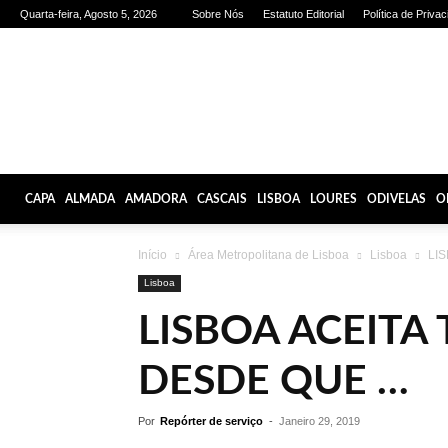
Quarta-feira, Agosto 5, 2026
Sobre Nós
Estatuto Editorial
Política de Priva
Olhares
de
Lisboa
CAPA
ALMADA
AMADORA
CASCAIS
LISBOA
LOURES
ODIVELAS
O
Início
Área Metropolitana de Lisboa
Lisboa
LIS
Lisboa
LISBOA ACEITA
DESDE QUE …
Por
Repórter de serviço
-
Janeiro 29, 2019