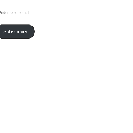
ndereço
e
ail
Subscrever