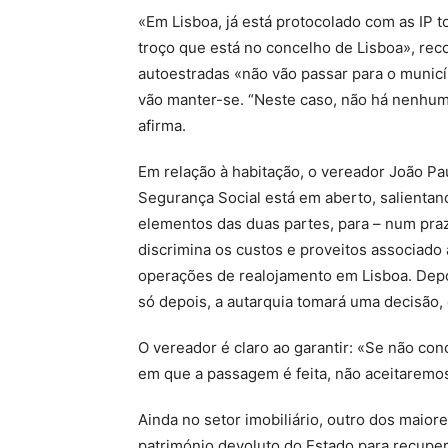
«Em Lisboa, já está protocolado com as IP t
troço que está no concelho de Lisboa», rec
autoestradas «não vão passar para o municíp
vão manter-se. “Neste caso, não há nenhum
afirma.
Em relação à habitação, o vereador João Pa
Segurança Social está em aberto, salienta
elementos das duas partes, para – num praz
discrimina os custos e proveitos associado 
operações de realojamento em Lisboa. Depo
só depois, a autarquia tomará uma decisão
O vereador é claro ao garantir: «Se não c
em que a passagem é feita, não aceitaremo
Ainda no setor imobiliário, outro dos maio
património devoluto do Estado para recupe