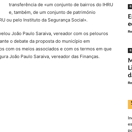
transferência de «um conjunto de bairros do IHRU
E
e, também, de um conjunto de património
E
HRU ou pelo Instituto da Segurança Social».
e
Re
evelou João Paulo Saraiva, vereador com os pelouros
ante o debate da proposta do município em
os com os meios associados e com os termos em que
E
gura João Paulo Saraiva, vereador das Finanças.
M
L
d
Re
In
es
po