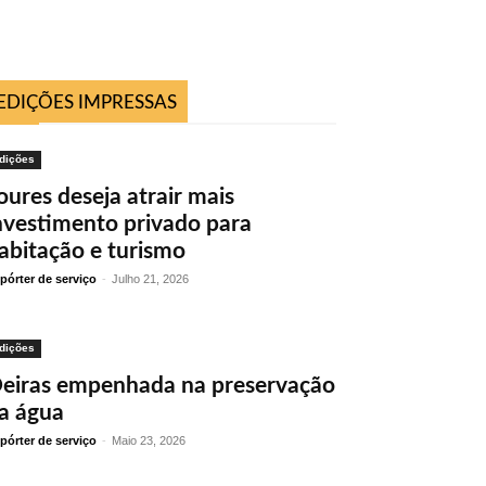
EDIÇÕES IMPRESSAS
dições
oures deseja atrair mais
nvestimento privado para
abitação e turismo
pórter de serviço
-
Julho 21, 2026
dições
eiras empenhada na preservação
a água
pórter de serviço
-
Maio 23, 2026