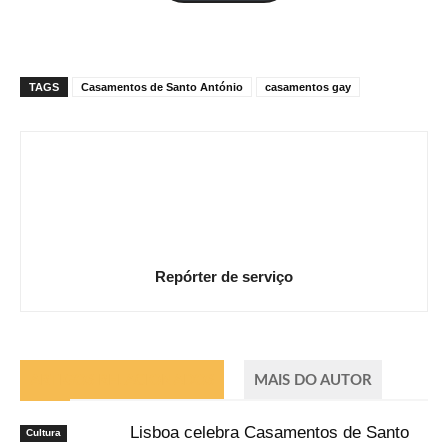
mail
TAGS
Casamentos de Santo António
casamentos gay
Repórter de serviço
ARTIGOS RELACIONADOS
MAIS DO AUTOR
Lisboa celebra Casamentos de Santo
Cultura