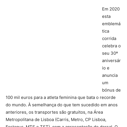
Em 2020
esta
emblemá
tica
corrida
celebra o
seu 30ª
aniversár
io e
anuncia
um
bónus de
100 mil euros para a atleta feminina que bata o recorde
do mundo. À semelhança do que tem sucedido em anos
anteriores, os transportes são gratuitos, na Área
Metropolitana de Lisboa (Carris, Metro, CP Lisboa,
Fertagus, MTS e TST), com a apresentação do dorsal. O