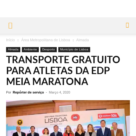
Início
Área Metropolitana de Lisboa
Almada
Almada
Ambiente
Desporto
Município de Lisboa
TRANSPORTE GRATUITO
PARA ATLETAS DA EDP
MEIA MARATONA
Por
Repórter de serviço
-
Março 4, 2020