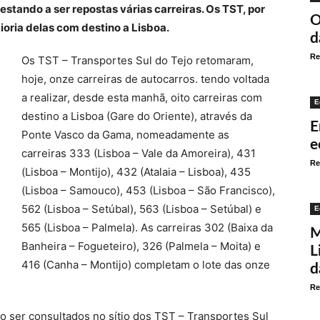
 estando a ser repostas várias carreiras. Os TST, por
O
ioria delas com destino a Lisboa.
d
Re
Os TST – Transportes Sul do Tejo retomaram,
hoje, onze carreiras de autocarros. tendo voltada
a realizar, desde esta manhã, oito carreiras com
E
destino a Lisboa (Gare do Oriente), através da
E
Ponte Vasco da Gama, nomeadamente as
e
carreiras 333 (Lisboa – Vale da Amoreira), 431
Re
(Lisboa – Montijo), 432 (Atalaia – Lisboa), 435
(Lisboa – Samouco), 453 (Lisboa – São Francisco),
562 (Lisboa – Setúbal), 563 (Lisboa – Setúbal) e
E
565 (Lisboa – Palmela). As carreiras 302 (Baixa da
M
Banheira – Fogueteiro), 326 (Palmela – Moita) e
L
416 (Canha – Montijo) completam o lote das onze
d
Re
ão ser consultados no sítio dos TST – Transportes Sul