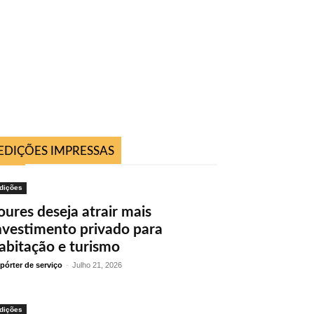
EDIÇÕES IMPRESSAS
dições
oures deseja atrair mais
nvestimento privado para
abitação e turismo
pórter de serviço
-
Julho 21, 2026
dições