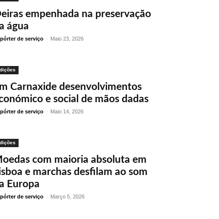
eiras empenhada na preservação
a água
pórter de serviço
-
Maio 23, 2026
dições
m Carnaxide desenvolvimentos
conómico e social de mãos dadas
pórter de serviço
-
Maio 14, 2026
dições
oedas com maioria absoluta em
isboa e marchas desfilam ao som
a Europa
pórter de serviço
-
Março 5, 2026