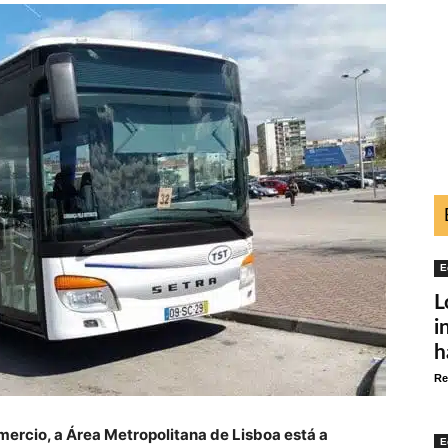
E
L
i
h
Re
ercio, a Área Metropolitana de Lisboa está a
E