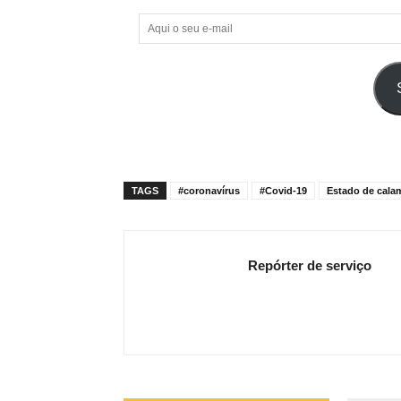
Aqui
o
seu
e-
mail
TAGS
#coronavírus
#Covid-19
Estado de cala
Repórter de serviço