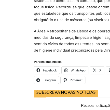
sistemas de bilhética sem contacto, que pe
toque físico. Recorde-se que, desde ontem
que estabelece que os transportes públicos
obrigatório o uso de máscaras (ou viseiras) 
A Área Metropolitana de Lisboa e os oper
medidas de segurança, limpeza e higienizaç
sentido cívico de todos os utentes, no sent
de higiene individual preconizadas pela Di
Partilha esta noticia:
Facebook
WhatsApp
X
Telegram
Pinterest
SUBSCREVA NOVAS NOTICIAS
Receba notificaçõ