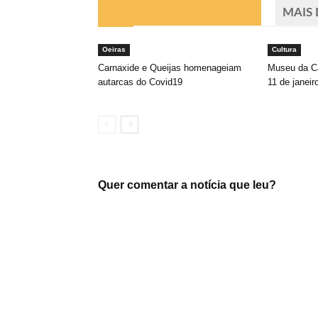
ARTIGOS RELACIONADOS
MAIS
Oeiras
Cultura
Carnaxide e Queijas homenageiam
Museu da Ca
autarcas do Covid19
11 de janeir
Quer comentar a notícia que leu?