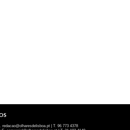
OS
 redacao@olharesdelisboa.pt | T. 96 773 4378