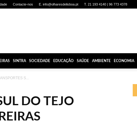
idade
Contacte-nos
E. info@olharesdelisboa.pt
T. 21 193 4140 | 96 773 4378
EIRAS
SINTRA
SOCIEDADE
EDUCAÇÃO
SAÚDE
AMBIENTE
ECONOMIA
ANSPORTES S...
SUL DO TEJO
REIRAS