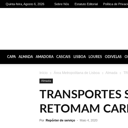
Quinta-feira, Agosto 6, 2026
Sobre Nós
Estatuto Editorial
Política de Privac
Olhares
de
Lisboa
CAPA
ALMADA
AMADORA
CASCAIS
LISBOA
LOURES
ODIVELAS
O
Início
Área Metropolitana de Lisboa
Almada
TR
Almada
TRANSPORTES 
RETOMAM CAR
Por
Repórter de serviço
-
Maio 4, 2020